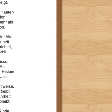
eigt.
n Haaren
ion.
ehr als
on.
der Alte.
nheit.
ichtet,
eit.
isse,
Ast.
 Historie
fasst.
t weise,
reibt.
hrheit:
bleibt:
Rinde