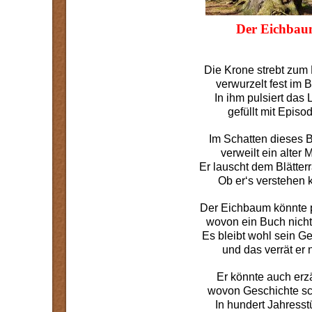
Der Eichba
Die Krone strebt zum
verwurzelt fest im 
In ihm pulsiert das 
gefüllt mit Episo
Im Schatten dieses
verweilt ein alter 
Er lauscht dem Blätter
Ob er‘s verstehen 
Der Eichbaum könnte 
wovon ein Buch nicht 
Es bleibt wohl sein G
und das verrät er n
Er könnte auch erz
wovon Geschichte sc
In hundert Jahress