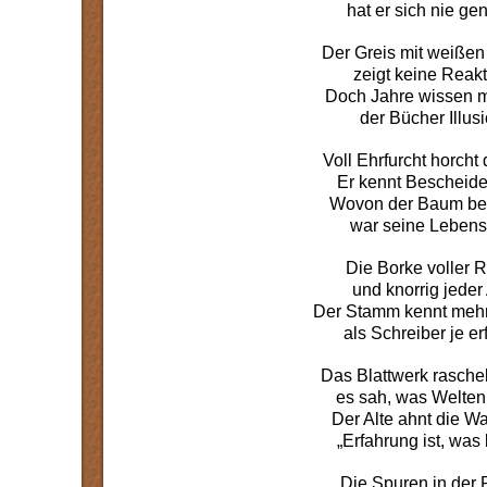
hat er sich nie gen
Der Greis mit weiße
zeigt keine Reakt
Doch Jahre wissen m
der Bücher Illusi
Voll Ehrfurcht horcht 
Er kennt Bescheide
Wovon der Baum ber
war seine Lebensz
Die Borke voller R
und knorrig jeder 
Der Stamm kennt mehr
als Schreiber je er
Das Blattwerk raschel
es sah, was Welten t
Der Alte ahnt die Wa
„Erfahrung ist, was 
Die Spuren in der 