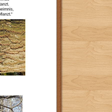
tanzt.
heimnis,
lanzt.“