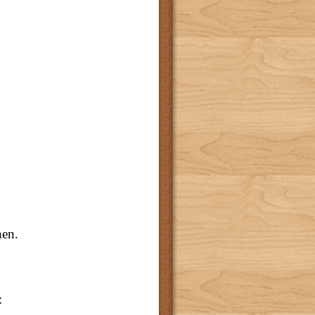
n
nen.
: