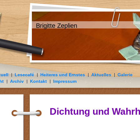
Brigitte Zeplien
uell
Lesecafé
Heiteres und Ernstes
Aktuelles
Galerie
ht
Archiv
Kontakt
Impressum
Dichtung und Wahrh