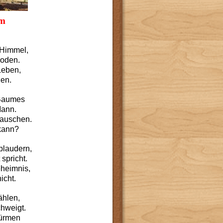
um
 Himmel,
Boden.
Leben,
den.
 Baumes
Mann.
rauschen.
kann?
plaudern,
spricht.
eheimnis,
icht.
ählen,
hweigt.
türmen