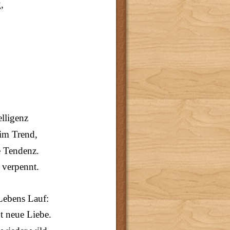
,
elligenz
 im Trend,
e Tendenz.
 verpennt.
Lebens Lauf:
t neue Liebe.