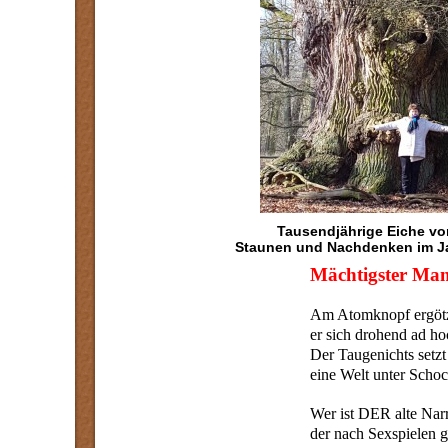
Tausendjährige Eiche vo
Staunen und Nachdenken im Jah
Mächtigster Man
Am Atomknopf ergöt
er sich drohend ad ho
Der Taugenichts setzt
eine Welt unter Schoc
Wer ist DER alte Narr
der nach Sexspielen g