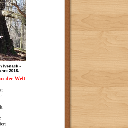
n Ivenack -
re 2018:
n der Welt
zt
c.
k.
,
iert